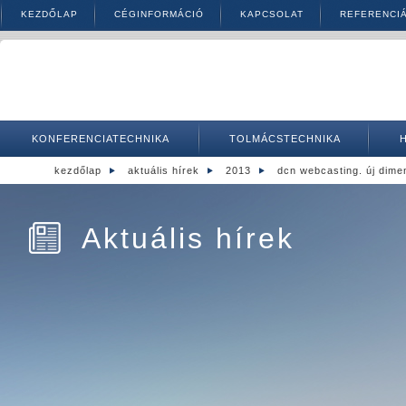
KEZDŐLAP
CÉGINFORMÁCIÓ
KAPCSOLAT
REFERENCI
KONFERENCIATECHNIKA
TOLMÁCSTECHNIKA
kezdőlap
aktuális hírek
2013
dcn webcasting. új dime
Aktuális hírek