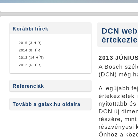
Korábbi hírek
DCN webc
értekezle
2015 (3 HÍR)
2014 (8 HÍR)
2013 JÚNIUS
2013 (16 HÍR)
2012 (6 HÍR)
A Bosch széle
(DCN) még ha
Referenciák
A legújabb f
értekezletek 
nyitottabb é
Tovább a galax.hu oldalra
DCN új dimen
részére, mint
részvényesi 
Önhöz a közö