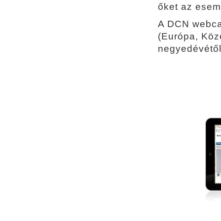
őket az ese
A DCN webcas
(Európa, Köze
negyedévétő