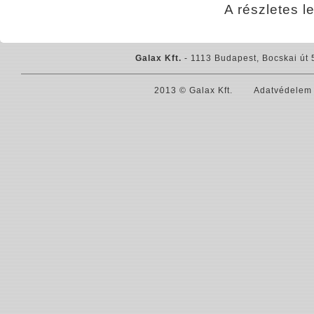
A részletes l
Galax Kft.
- 1113 Budapest, Bocskai út 
2013 © Galax Kft.
Adatvédelem