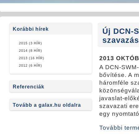
Korábbi hírek
Új DCN-S
szavazás
2015 (3 HÍR)
2014 (8 HÍR)
2013 OKTÓB
2013 (16 HÍR)
2012 (6 HÍR)
A DCN-SWM-E
bővítése. A 
háromféle sz
Referenciák
közönségvála
javaslat-elők
Tovább a galax.hu oldalra
szavazati er
egy nyomtató
További term